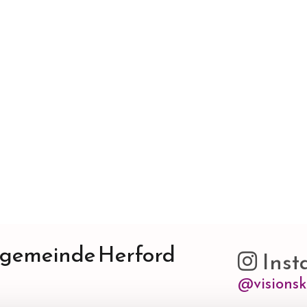
ngemeinde Herford
Inst

@visionsk