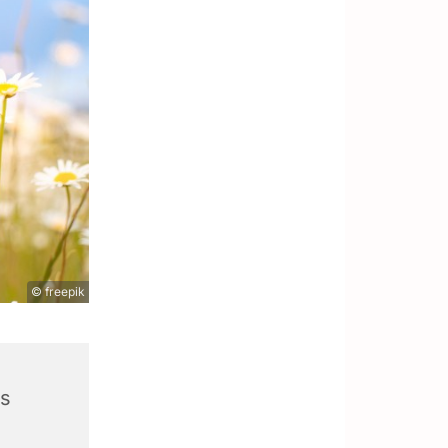
© freepik
s