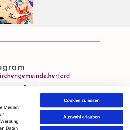
agram
irchengemeinde.herford
Cookies zulassen
le Medien
tieren Sie Marketing-Cookies, um diesen Inhalt
anzuzeigen.
ir
Auswahl erlauben
, Werbung
Accept cookies
ren Daten