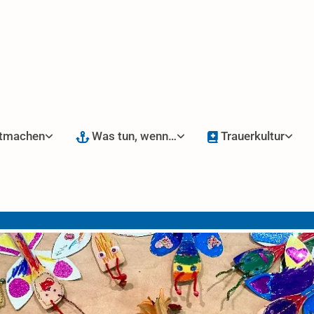
tmachen
Was tun, wenn…
Trauerkultur