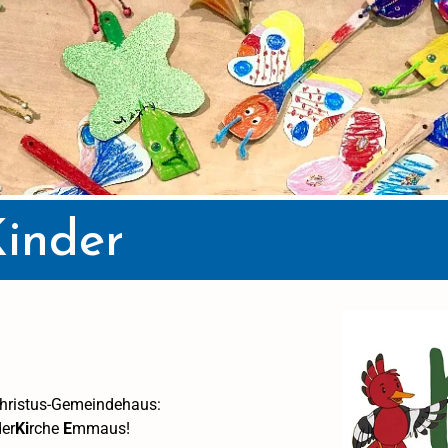
Kinder
Christus-Gemeindehaus:
er
Ki
rche
E
mmaus!