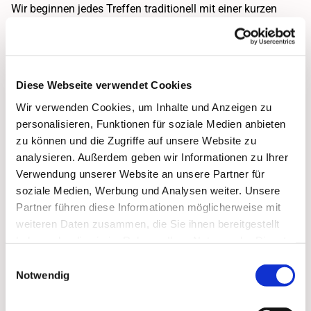
Wir beginnen jedes Treffen traditionell mit einer kurzen
Andacht, bevor wir uns Zeit für eine gemütliche
Kaffeerunde und freie Gespräche nehmen. Im Anschluss
widmen wir uns einem gemeinsamen Gespräch über ein
Diese Webseite verwendet Cookies
aktuelles oder interessantes Thema, welches durch ein
kurzes Impuls-Referat eingeleitet wird. Kommen Sie gerne
Wir verwenden Cookies, um Inhalte und Anzeigen zu
personalisieren, Funktionen für soziale Medien anbieten
vorbei!
zu können und die Zugriffe auf unsere Website zu
analysieren. Außerdem geben wir Informationen zu Ihrer
Dienstags, alle zwei Wochen von 15:00 - 17:00 Uhr.
Verwendung unserer Website an unsere Partner für
soziale Medien, Werbung und Analysen weiter. Unsere
Kontakt:
Partner führen diese Informationen möglicherweise mit
Berthold Keunecke
weiteren Daten zusammen, die Sie ihnen bereitgestellt
haben oder die sie im Rahmen Ihrer Nutzung der Dienste
Tel.: 05221 1435694
gesammelt haben.
Einwilligungsauswahl
Notwendig