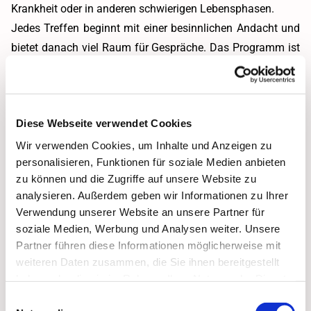
Krankheit oder in anderen schwierigen Lebensphasen.
Jedes Treffen beginnt mit einer besinnlichen Andacht und
bietet danach viel Raum für Gespräche. Das Programm ist
dabei sehr abwechslungsreich und reicht von interessanten
Vorträgen über aktuelle gesellschaftliche Themen bis hin
zu biblischen Fragestellungen. So verbinden die Treffen
Diese Webseite verwendet Cookies
den gemeinsamen Genuss mit tiefgehenden Gesprächen
und einer starken Gemeinschaft.
Wir verwenden Cookies, um Inhalte und Anzeigen zu
personalisieren, Funktionen für soziale Medien anbieten
Bei uns treffen sich zwei Frauenhilfsgruppen zu
zu können und die Zugriffe auf unsere Website zu
verschiedenen Tageszeiten.
analysieren. Außerdem geben wir Informationen zu Ihrer
Gemeinsam ist ihnen die Gestaltung des Weltgebetstages
Verwendung unserer Website an unsere Partner für
am ersten Freitag im März und oft die Teilnahme an
soziale Medien, Werbung und Analysen weiter. Unsere
Bezirksveranstaltungen wie dem Jahresfest im September
Partner führen diese Informationen möglicherweise mit
oder der Adventsfeier im Dezember.
weiteren Daten zusammen, die Sie ihnen bereitgestellt
haben oder die sie im Rahmen Ihrer Nutzung der Dienste
gesammelt haben.
Einwilligungsauswahl