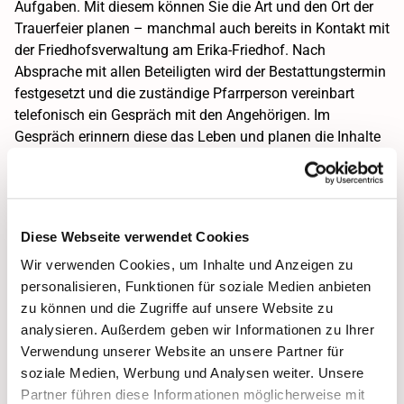
Aufgaben. Mit diesem können Sie die Art und den Ort der
Trauerfeier planen – manchmal auch bereits in Kontakt mit
der Friedhofsverwaltung am Erika-Friedhof. Nach
Absprache mit allen Beteiligten wird der Bestattungstermin
festgesetzt und die zuständige Pfarrperson vereinbart
telefonisch ein Gespräch mit den Angehörigen. Im
Gespräch erinnern diese das Leben und planen die Inhalte
der Trauerfeier. Etwaige Wünsche der verstorbenen Person
und Wünsche der Angehörigen spielen dabei eine wichtige
Rolle. Das Pfarrteam der Visionskirchengemeinde bezieht
Wünsche gern mit ein, z.B.: ein Popsong im Mittelpunkt der
Diese Webseite verwendet Cookies
Trauerfeier, Luftballons am Grab oder viel gemeinsame
Wir verwenden Cookies, um Inhalte und Anzeigen zu
Stille. Das Signal ist klar: Lassen Sie uns gemeinsam
personalisieren, Funktionen für soziale Medien anbieten
überlegen, was den Abschied nehmenden Menschen gut
zu können und die Zugriffe auf unsere Website zu
tut. Die Feier begleiten wir, unabhängig davon, welche
analysieren. Außerdem geben wir Informationen zu Ihrer
Form Sie gewählt haben. Wenn möglich, begleiten wir Sie
Verwendung unserer Website an unsere Partner für
auch auf andere Friedhöfe und an andere Trauerorte. Sich
soziale Medien, Werbung und Analysen weiter. Unsere
mit Ihnen auf den Weg zu machen, gehört zu unserem
Partner führen diese Informationen möglicherweise mit
Verständnis.