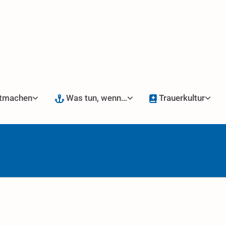
tmachen
Was tun, wenn…
Trauerkultur