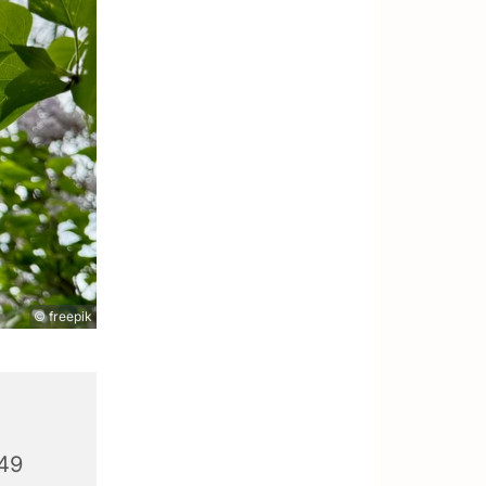
© freepik
049