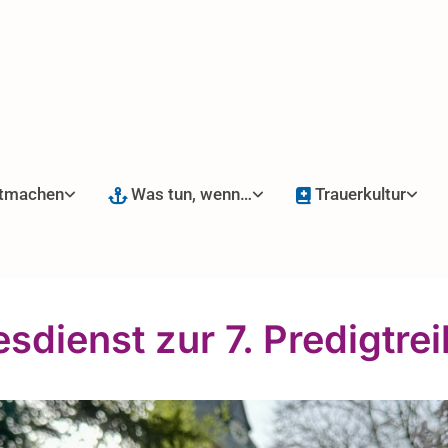
tmachen
Was tun, wenn…
Trauerkultur
esdienst zur 7. Predigtre