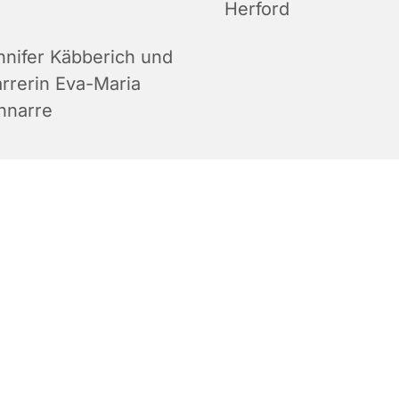
Herford
nnifer Käbberich und
arrerin Eva-Maria
hnarre