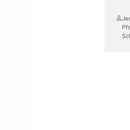
Je
Pf
Sc