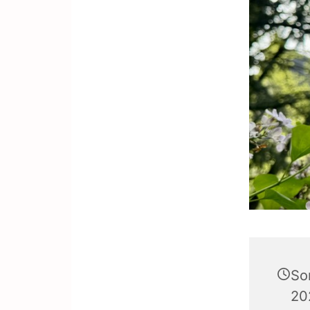
So
20