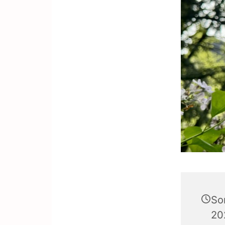
So
20