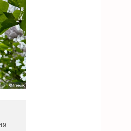
© freepik
049