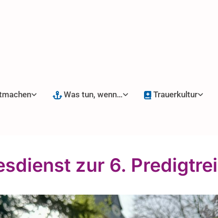
tmachen
Was tun, wenn…
Trauerkultur
esdienst zur 6. Predigtre